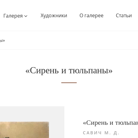
Художники
О галерее
Статьи
Галерея
ы»
«Сирень и тюльпаны»
«Сирень и тюльпа
САВИЧ М. Д.