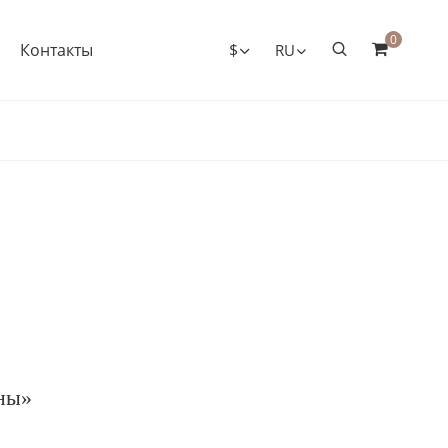
0
Контакты
$
RU
ны»