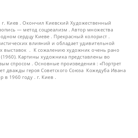
в г. Киев . Окончил Киевский Художественный
ивопись — метод соцреализм . Автор множества
одном сердцу Киеве . Прекрасный колорист .
онистических влияний и обладает удивительной
их выставок . К сожалению художник очень рано
 (1960). Картины художника представлены во
вым спросом . Основные произведения : «Портрет
ртрет дважды героя Советского Союза Кожедуба Ивана
в 1960 году . г. Киев .