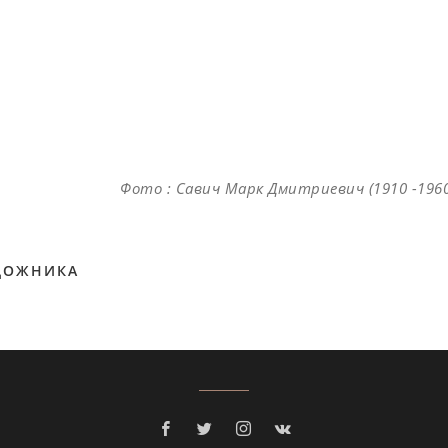
Фото : Савич Марк Дмитриевич (1910 -1960 
ДОЖНИКА