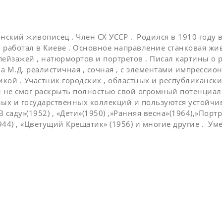
нский живописец . Член СХ УССР . Родился в 1910 году 
и работал в Киеве . Основное направление станковая ж
ейзажей , натюрмортов и портретов . Писал картины о р
 М.Д. реалистичная , сочная , с элементами импресси
кой . Участник городских , областных и республиканск
 не смог раскрыть полностью свой огромный потенциал
ых и государственных коллекций и пользуются устойчи
»В саду»(1952) , «Дети»(1950) ,»Ранняя весна»(1964),»По
4) , «Цветущий Крещатик» (1956) и многие другие . Умер 