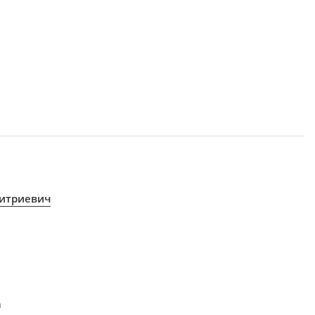
итриевич
а