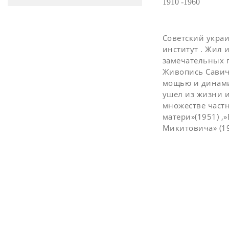
1910 -1960
Советский украи
институт . Жил 
замечательных п
Живопись Савича
мощью и динами
ушел из жизни и
множестве частн
матери»(1951) ,
Микитовича» (194