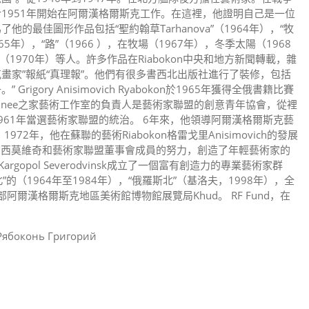
1951年開始在阿爾漢格爾斯克工作。在這裡，他證明自己是一位
最佳圖形作品包括“聖約翰草Tarhanova”（1964年），“牧
65年），“路”（1966 ），在牧場（1967年），冬季太陽（1968
1970年）等人。許多作品在Riabokon中央和地方新聞轉載，雜
爾斯克畫家”報紙“真理報”。他們有很多書西北出版社進行了裝修，包括
 Grigory Anisimovich Ryabokon於1965年獲得全俄書籍比賽
.Pozdnee之家藝術工作室的負責人是藝術家聯盟的創意青年協會，從裡
61年當選藝術家聯盟的統治。 6年來，他領導阿爾漢格爾斯克藝
年，他在蘇聯的藝術Riabokon格雷戈里Anisimovich的發展
阿尼西莫維奇和藝術家聯盟董事會成員的努力，創造了年輕藝術家的
rgopol Severodvinsk成立了一個富有創造力的專業藝術家群
的（1964年至1984年），“俄羅斯北”（基洛夫，1998年），全
文化部阿爾漢格爾斯克地區美術館博物館展覽局Khud。 RF Fund，在