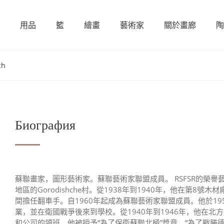
用品
籃
繪畫
藝術家
關於畫廊
陶
ch
Биография
蘇聯畫家，圖形藝術家。蘇聯藝術家聯盟成員。 RSFSR的榮譽藝術家。 Ry
地區的Gorodishche村。從1938年到1940年，他在第
間擔任翻車手。自1960年起成為蘇聯藝術家聯盟成員。他於1
業，並在衛國戰爭後來到學校。從1940年到1946年，他在
和公司的領班。他被授予“為了保衛蘇聯北極”獎章，“為了戰勝德