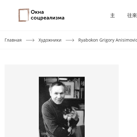
主
往來
Главная
Художники
Ryabokon Grigory Anisimovi