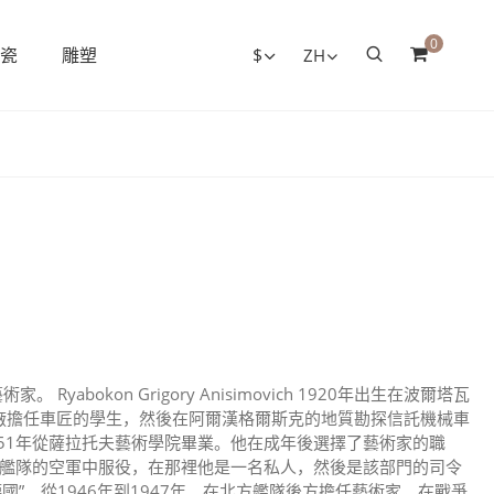
0
瓷
雕塑
$
ZH
abokon Grigory Anisimovich 1920年出生在波爾塔瓦
8號木材廠擔任車匠的學生，然後在阿爾漢格爾斯克的地質勘探信託機械車
951年從薩拉托夫藝術學院畢業。他在成年後選擇了藝術家的職
北方艦隊的空軍中服役，在那裡他是一名私人，然後是該部門的司令
國”。從1946年到1947年。在北方艦隊後方擔任藝術家。在戰爭