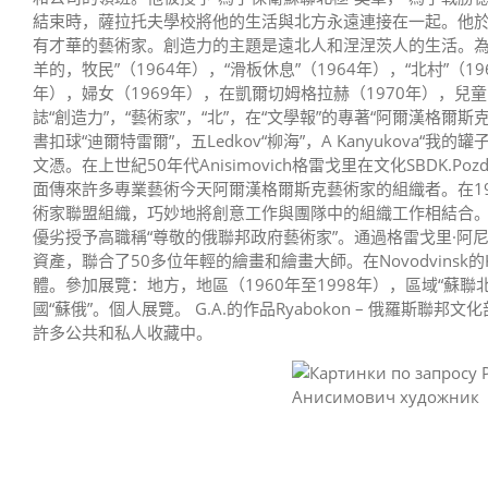
結束時，薩拉托夫學校將他的生活與北方永遠連接在一起。他於
有才華的藝術家。創造力的主題是遠北人和涅涅茨人的生活。為了他的
羊的，牧民”（1964年），“滑板休息”（1964年），“北村”（19
年），婦女（1969年），在凱爾切姆格拉赫（1970年），兒童（
誌“創造力”，“藝術家”，“北”，在“文學報”的專著“阿爾漢格
書扣球“迪爾特雷爾”，五Ledkov“柳海”，A Kanyukova“我的罐子。”
文憑。在上世紀50年代Anisimovich格雷戈里在文化SBDK
面傳來許多專業藝術今天阿爾漢格爾斯克藝術家的組織者。在19
術家聯盟組織，巧妙地將創意工作與團隊中的組織工作相結合。 1972
優劣授予高職稱“尊敬的俄聯邦政府藝術家”。通過格雷戈里·
資產，聯合了50多位年輕的繪畫和繪畫大師。在Novodvinsk的Ka
體。參加展覽：地方，地區（1960年至1998年），區域“蘇聯北”
國“蘇俄”。個人展覽。 G.A.的作品Ryabokon – 俄羅斯聯邦
許多公共和私人收藏中。