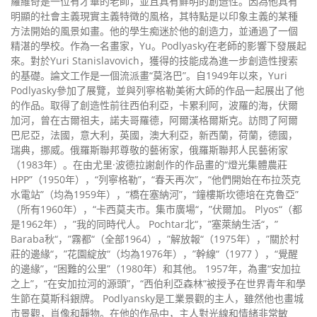
羅維奇是一位有才華的老師，並且具有鮮明的創造性。因為他具有
明顯的社會主義現實主義特徵的風格，其特點是以印象主義的某種
方法開始的風景如畫。他的學生痴迷於他的創造力，並通過了一個
精湛的學校。作為一名畫家，Yu。Podlyasky在老師的影響下發展起
來。對於Yuri Stanislavovich，獲得的技能成為進一步創造性搜索
的基礎。論文工作是一個流派畫“莫洛巴”。自1949年以來，Yuri
Podlyasky參加了展覽，並與列寧格勒美術大師的作品一起展出了他
的作品。取得了創造性前往西伯利亞，卡累利阿，波羅的海，伏爾
加河，曾在古爾祖夫，諾夫哥羅德，阿爾漢格爾斯克。訪問了阿爾
巴尼亞，法國，意大利，英國，澳大利亞，新西蘭，荷蘭，德國，
瑞典，挪威。俄羅斯聯邦尊敬的藝術家，俄羅斯聯邦人民藝術家
（1983年）。在由尤里·波德拉謝創作的作品畫的“燈光集體農莊
HPP”（1950年），“列寧格勒”，“春天再次”，“他們開始在布拉茨克
水電站”（均為1959年），“橋在塞納河”，“鐘樓斯坎德培在克魯亞”
（所有1960年），“卡西莫夫市。集市廣場“，”伏爾加。 Plyos“（都
是1962年），”我的同時代人。 Pochtar北“，”塞萊納生活“，”
Baraba秋“，”霧都“（全部1964），”解放報“（1975年），”關於村
莊的邊緣“，”花園綻放“（均為1976年），”幹線“（1977 ），“覺醒
的邊緣”，“困難的公里”（1980年）和其他。 1957年，為畫“安加拉
之上”，“在安加拉河的源頭”，“西伯利亞森林”被授予在世界青年和學
生節在莫斯科銀牌。 Podlyansky是工業景觀的主人，雖然他也畫城
市景觀，肖像和靜物。在他的作品中，主人對光線和情緒非常敏