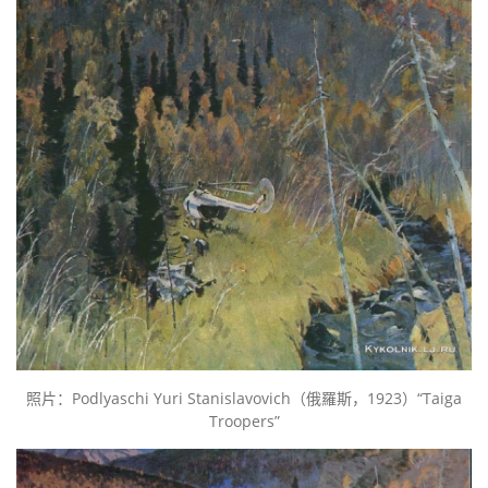
照片：Podlyaschi Yuri Stanislavovich（俄羅斯，1923）“Taiga
Troopers”