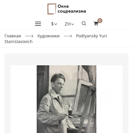
0
$
ZH
Главная
Художники
Podlyansky Yuri
Stanislavovich