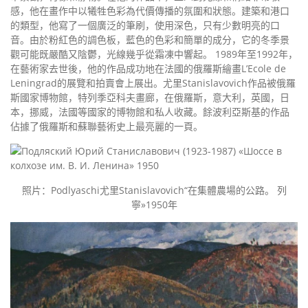
感，他在畫作中以犧牲色彩為代價傳播的氛圍和狀態。建築和港口
的類型，他寫了一個廣泛的筆刷，使用深色，只有少數明亮的口
音。由於粉紅色的調色板，藍色的色彩和簡單的成分，它的冬季景
觀可能既嚴酷又陰鬱，光線幾乎從霜凍中響起。 1989年至1992年，
在藝術家去世後，他的作品成功地在法國的俄羅斯繪畫L’Ecole de
Leningrad的展覽和拍賣會上展出。尤里Stanislavovich作品被俄羅
斯國家博物館，特列季亞科夫畫廊，在俄羅斯，意大利，英國，日
本，挪威，法國等國家的博物館和私人收藏。餘波利亞斯基的作品
佔據了俄羅斯和蘇聯藝術史上最亮麗的一頁。
照片：Podlyaschi尤里Stanislavovich“在集體農場的公路。 列
寧»1950年