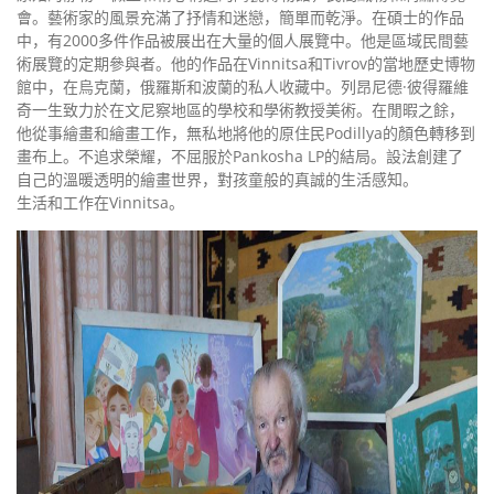
會。藝術家的風景充滿了抒情和迷戀，簡單而乾淨。在碩士的作品
中，有2000多件作品被展出在大量的個人展覽中。他是區域民間藝
術展覽的定期參與者。他的作品在Vinnitsa和Tivrov的當地歷史博物
館中，在烏克蘭，俄羅斯和波蘭的私人收藏中。列昂尼德·彼得羅維
奇一生致力於在文尼察地區的學校和學術教授美術。在閒暇之餘，
他從事繪畫和繪畫工作，無私地將他的原住民Podillya的顏色轉移到
畫布上。不追求榮耀，不屈服於Pankosha LP的結局。設法創建了
自己的溫暖透明的繪畫世界，對孩童般的真誠的生活感知。
生活和工作在Vinnitsa。