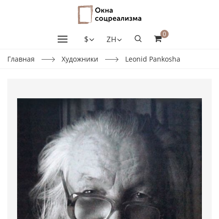
0
$
ZH
Главная
Художники
Leonid Pankosha