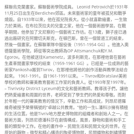
蘇聯烏克蘭畫家。蘇聯藝術學院成員。 Leonid Petrovich於1931年
11月25日出生在Berdichev郊區。未來藝術家的童年被孤兒和戰爭
燒毀。自1933年以來，他在孤兒院長大。從小就喜歡繪畫，一生致
力於美術。在布拉茨拉夫的兒童之家，他在一個藝術圈學習。在戰
爭期間，他參加了文尼察的一個藝術工作坊。在13歲，獅子座已通
過出廠研究在阿爾切夫斯克，在頓巴斯，曾在一個管道工的結束，
然後一個畫家。在蘇聯軍隊中服役後（1951-1954 GG）。他進入奧
德薩藝術學院，師從等突出教師為OP Attsmanchuk和Y.M.
Egorov。在他被送往Kamenetz，波多利斯克，在那裡他曾在藝術
生產車間畫家學校的結束（1959-1961 GG）。已經是一位成熟的藝
術家Pankosha搬到Tivrov，在那裡他將他的創作活動與教學法結合
起來。 1961-1991。自1961-1991以來。 – Tivrov和Bratslavi美術
學校的教師和審美教育藝術工作室的負責人。從1993年至1997年。
– Tivrivsky District Lyceum的文化和藝術教師。教導孩子們，讓他
們熱愛繪畫和周圍的世界，老師受到了學生們的熱愛和尊敬。而對
於年輕一代的審美教育的情況下，辛勤工作和高成就，列昂尼德羅
維奇被授予榮譽稱號的“卓越公共教育。”他的一生L.潘科沙擁有積極
的生活位置。他是Tivriv地方歷史博物館的組織者和創始人之一。在
藝術方面，列昂尼德潘科莎在劇情構成，風景，靜物和藝術和手工
藝的類型中工作。在他的畫作中 – 民間生活和民間文化的世界。在
原始的靜物 – 微型和精心構造的陶瓷博物館，民間織物和刺繡博覽