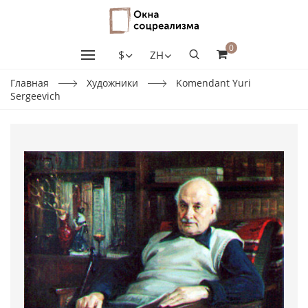
0
$
ZH
Главная
Художники
Komendant Yuri
Sergeevich