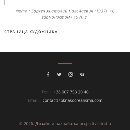
Фото : Боркун Анатолий Николаевич (1937) «С
гармонистом» 1970 е
СТРАНИЦА ХУДОЖНИКА
Тел.:
+38 067 753 20 46
Email:
contact@oknasocrealisma.com
© 2026. Дизайн и разработка
projective
studio