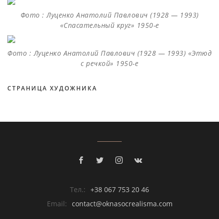
Фото : Луценко Анатолий Павлович (1928 — 1993)
«Спасательный круг» 1950-е
Фото : Луценко Анатолий Павлович (1928 — 1993) «Этюд
с речкой» 1950-е
СТРАНИЦА ХУДОЖНИКА
Тел.:
+38 067 753 20 46
Email:
contact@oknasocrealisma.com