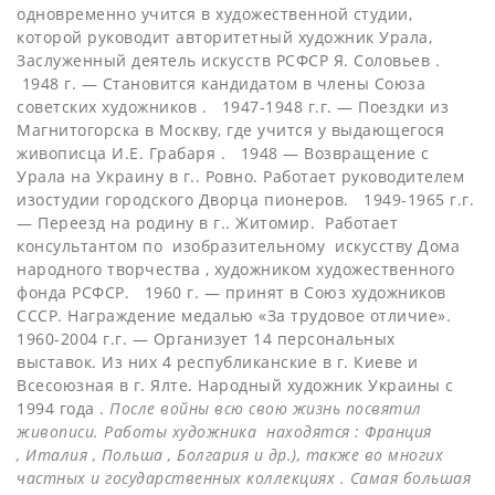
одновременно учится в художественной студии,
которой руководит авторитетный художник Урала,
Заслуженный деятель искусств РСФСР Я. Соловьев .
1948 г. — Становится кандидатом в члены Союза
советских художников . 1947-1948 г.г. — Поездки из
Магнитогорска в Москву, где учится у выдающегося
живописца И.Е. Грабаря . 1948 — Возвращение с
Урала на Украину в г.. Ровно. Работает руководителем
изостудии городского Дворца пионеров. 1949-1965 г.г.
— Переезд на родину в г.. Житомир. Работает
консультантом по изобразительному искусству Дома
народного творчества , художником художественного
фонда РСФСР. 1960 г. — принят в Союз художников
СССР. Награждение медалью «За трудовое отличие».
1960-2004 г.г. — Организует 14 персональных
выставок. Из них 4 республиканские в г. Киеве и
Всесоюзная в г. Ялте. Народный художник Украины с
1994 года .
После войны всю свою жизнь посвятил
живописи. Работы художника находятся : Франция
, Италия , Польша , Болгария и др.), также во многих
частных и государственных коллекциях . Самая большая