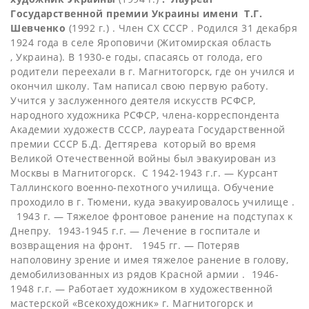
Государственной премии Украины имени Т.Г.
Шевченко
(1992 г.) . Член СХ СССР . Родился 31 декабря
1924 года в селе Яроповичи (Житомирская область
, Украина). В 1930-е годы, спасаясь от голода, его
родители переехали в г. Магнитогорск, где он учился и
окончил школу. Там написал свою первую работу.
Учится у заслуженного деятеля искусств РСФСР,
народного художника РСФСР, члена-корреспондента
Академии художеств СССР, лауреата Государственной
премии СССР Б.Д. Дегтярева который во время
Великой Отечественной войны был эвакуирован из
Москвы в Магнитогорск. С 1942-1943 г.г. — Курсант
Таллинского военно-пехотного училища. Обучение
проходило в г. Тюмени, куда эвакуировалось училище .
1943 г. — Тяжелое фронтовое ранение на подступах к
Днепру. 1943-1945 г.г. — Лечение в госпитале и
возвращения на фронт. 1945 гг. — Потеряв
наполовину зрение и имея тяжелое ранение в голову,
демобилизованных из рядов Красной армии . 1946-
1948 г.г. — Работает художником в художественной
мастерской «Всекохудожник» г. Магнитогорск и