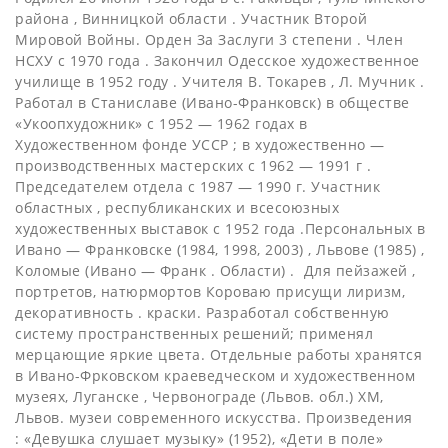
района , Винницкой области . Участник Второй
Мировой Войны. Орден За Заслуги 3 степени . Член
НСХУ с 1970 года . Закончил Одесское художественное
училище в 1952 году . Учителя В. Токарев , Л. Мучник .
Работал в Станиславе (Ивано-Франковск) в обществе
«Укоопхудожник» с 1952 — 1962 годах в
Художественном фонде УССР ; в художественно —
производственных мастерских с 1962 — 1991 г .
Председателем отдела с 1987 — 1990 г. Участник
областных , республиканских и всесоюзных
художественных выставок с 1952 года .Персональных в
Ивано — Франковске (1984, 1998, 2003) , Львове (1985) ,
Коломые (Ивано — Франк . Области) . Для пей­­зажей ,
портретов, натюрмортов Короваю присущи лиризм,
декоративность . краски. Разработал собственную
систему пространственных решений; применял
мерцающие яркие цвета. Отдельные работы хранятся
в Ивано-Фрковском крае­ведческом и художественном
музеях, Луганске , Червонограде (Львов. обл.) ХМ,
Львов. музеи современного искусства. Произведения
: «Девушка слушает музыку» (1952), «Дети в поле»