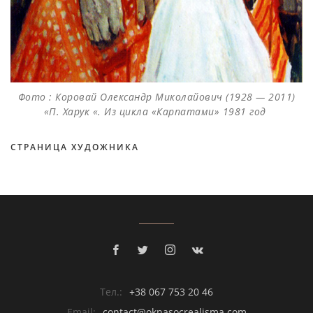
Фото : Коровай Олександр Миколайович (1928 — 2011)
«П. Харук «. Из цикла «Карпатами» 1981 год
СТРАНИЦА ХУДОЖНИКА
Тел.:
+38 067 753 20 46
Email:
contact@oknasocrealisma.com