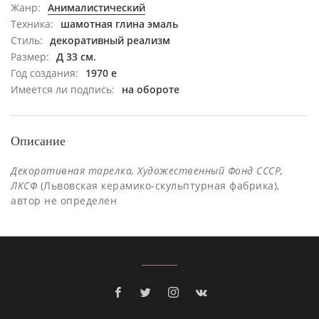
Жанр:
Анималистический
Техника:
шамотная глина эмаль
Стиль:
декоративный реализм
Размер:
Д 33 см.
Год создания:
1970 е
Имеется ли подпись:
на обороте
Описание
Декоративная тарелка, Художественный Фонд СССР,
ЛКСФ
(Львовская керамико-скульптурная фабрика),
автор не определен