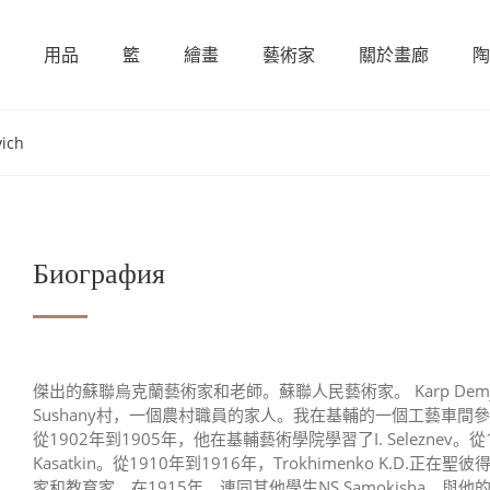
用品
籃
繪畫
藝術家
關於畫廊
陶
ich
Биография
傑出的蘇聯烏克蘭藝術家和老師。蘇聯人民藝術家。 Karp Demjano
Sushany村，一個農村職員的家人。我在基輔的一個工藝車間參加
從1902年到1905年，他在基輔藝術學院學習了I. Seleznev
Kasatkin。從1910年到1916年，Trokhimenko K.D
家和教育家。在1915年，連同其他學生NS Samokisha