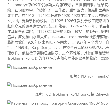
“Lukomorye”雜誌和“俄羅斯太陽報”表示，草圖和圖紙。從學
線。在現役軍中，他創作了一些作品，重新塑造了俄羅斯士兵的
會工作。在1918 – 1919年任教於1920-1923在年中最高的鐵
Kagarlyk勞動學校的校長，在1925-1926任教於學校工廠培訓在糖廠在
紅色烏克蘭藝術家協會的成員和秘書。 1926 – 1933年，他在
在基輔藝術學院，自1938年以來的老師 – 教授 – 的戰役和
體裁，歷史和山水畫大師。1944年，Trochimenko被授予蘇聯
藝術展覽自1926年以來表現 – 在國家，自1927年 – 全聯盟，
行。 1969年，Karp Demjanovich被授予烏克蘭SSR
環創作。他被授予勞動紅旗勳章，最高蘇維埃，其他訂單和獎牌主
Trokhimenko K. D.的作品在烏克蘭和國外的藝術博物館，
照片：KDTrokhimenko“
照片：K.D.Trokhimenko“M.Gorky將T.She