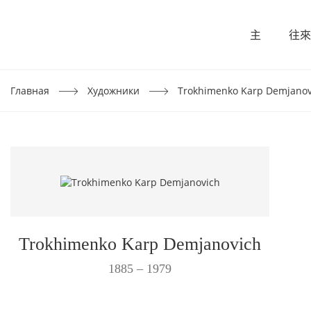
主
往來
Главная
Художники
Trokhimenko Karp Demjanov
Trokhimenko Karp Demjanovich
1885 – 1979