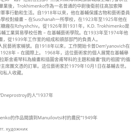
院畢業後，Trokhimenko作為一名普通的中尉後衛前往高加索陣
軍事行動和生活。自1918年以來，他在基輔保護古物和藝術委員
路學校對繪畫 – 在Suschanah一所學校，在1923年至1925年他在
Rzhyshchiv。從1926年到1931年，K.D. Trokhimenko是
基輔工業貿易學校任教 – 在基輔藝術學院。在1933年至1974年他
歷史畫，從1939年工作室的組成和頭部部門的負責人。
人民藝術家稱號。自1918年以來，工作開始卡普Dem’yanovich在
自1928年 – 在國際上。 1968年，這位藝術家的個人展覽在基輔舉
國家獎。塔拉斯舍甫琴科為繪畫和插圖舍甫琴科的主題和繪畫“我的祖國”的循
席團文憑的訂單。這位藝術家於1979年10月1日在基輔去世。
畫廊和私人收藏。
Dneprostroy的人”1937年
vchenko的作品閱讀到Manuilovtsi村的農民”1949年