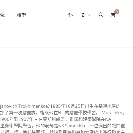
0
瓷
雕塑
$
ZH
vich Trokhimenko於1885年10月25日出生在基輔地區的
了第一次繪畫課。後來他在N.I.的繪畫學校學習。 Murashko。
。從1906年到1907年 – 在莫斯科繪畫，雕塑和建築學院在NA
.正在聖彼得堡藝術學院學習，他的老師是NS Samokish，一位傑出的戰鬥畫
，與他的老師一起，他前往西部，然後到黑海和高加索戰線上進行發表在