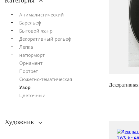
Категория
Анималистический
Барельеф
Бытовой жанр
Декоративный рельеф
Лепка
натюрморт
Орнамент
Портрет
Сюжетно-тематическая
Декоративна
Узор
Цветочный
Художник