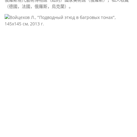
（德國，法國，俄羅斯，烏克蘭）。