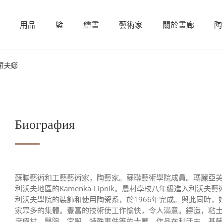
用品
籃
繪畫
藝術家
關於畫廊
陶
多羅夫娜
Биография
蘇聯藝術和工藝藝術家，陶藝家。蘇聯藝術學院成員。瑪麗亞芙娜克魯格
利沃夫地區的Kamenka-Lipnik。農村學校八年級進入利沃
利沃夫學院的裝飾和使用陶瓷系，於1966年完成。與此同時
家眾多的集體。豐富的技術使工作愉快，令人滿意。鑄造，粘
度假村，醫院，宮殿，特殊事件等的大廳。作品在利沃夫，基