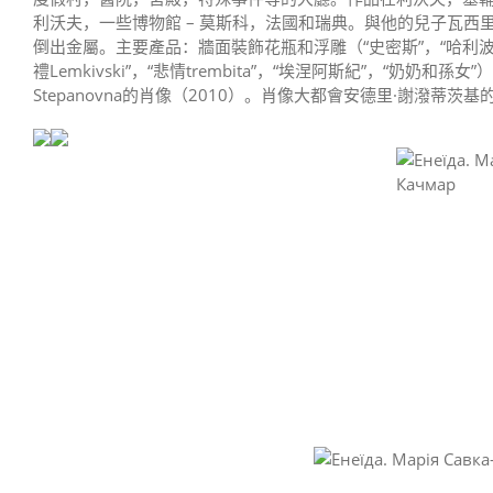
利沃夫，一些博物館 – 莫斯科，法國和瑞典。與他的兒子瓦
倒出金屬。主要產品：牆面裝飾花瓶和浮雕（“史密斯”，“哈利波特”，“Kol
禮Lemkivski”，“悲情trembita”，“埃涅阿斯紀”，“奶奶和孫女
Stepanovna的肖像（2010）。肖像大都會安德里·謝潑