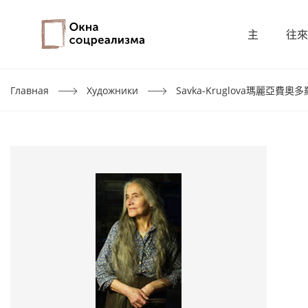
主
往來
Главная
Художники
Savka-Kruglova瑪麗亞費奧