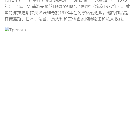
年），”S。 M.基洛夫關於Electrosila“，”焦慮“（均為1977年）。萊
萬特弗拉迪斯拉夫洛沃維奇於1978年在列寧格勒逝世。他的作品是
在俄羅斯，日本，法國，意大利和其他國家的博物館和私人收藏。