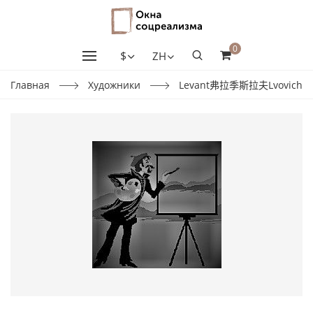
0
$
ZH
Главная
Художники
Levant弗拉季斯拉夫Lvovich