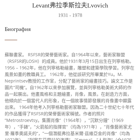
Levant弗拉季斯拉夫Lvovich
1931 - 1978
Биография
蘇聯畫家。 RSFSR的榮譽藝術家。自1964年以來，藝術家聯盟
（RSFSR的LOSH）的成員。他於1931年3月15日出生在列寧格勒。
1956 – 1962年，他在列寧格勒繪畫，雕塑和建築學院學習。列寧在
風景如畫的教職員工。 1962年，他從該研究所畢業於Yu。M.
Neprintsev教授的工作室，分配了藝術家的繪畫技巧。論文工作是
圖片“司機”。自1962年以來參加展覽，並與列寧格勒美術大師的作
品一起展出。他畫風格和主題繪畫，肖像，風景。在創造力方面，
他傾向於一個當代人的形象，在一個故事情節發展的肖像畫中顯露
出來。 1964年他考入列寧格勒藝術家聯盟。因為二十世紀七十年代
的作品獲得了RSFSR的榮譽藝術家稱號。作者的照片
“Metrostroevtsy。集團肖像“（1964年），”沉默分鐘“（1969
年），”手錶“，”火箭船的指揮官“（均為1971年），”肖像藝術家尤
里·羅季奧諾夫的“，”一個潛艇弗拉基米爾·茲維亞金的肖像“（均為
1972年），”列寧在芬蘭站的演講“，”Smena“，”人與海“（全1975