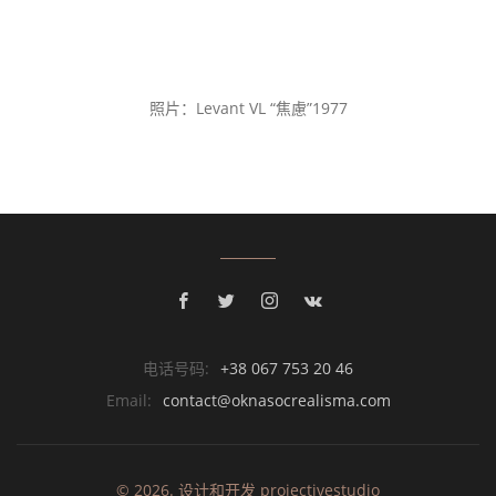
照片：Levant VL “焦慮”1977
电话号码:
+38 067 753 20 46
Email:
contact@oknasocrealisma.com
© 2026. 设计和开发
projective
studio