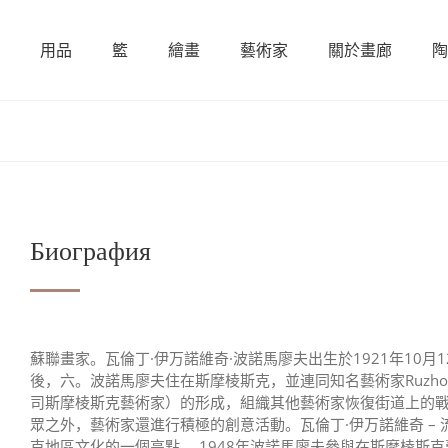
用品
籃
繪畫
藝術家
關於畫廊
陶
Биография
蘇聯畫家。瓦倫丁·伊万諾維奇·波諾馬廖夫出生於1921年10
後，六。波諾馬廖夫住在斯摩棱斯克，並連同知名藝術家Ruzho五
司斯摩棱斯克藝術家）的形成，組織其他藝術家恢復街道上的
眾之外，藝術家還進行積極的創意活動。瓦倫丁·伊万諾維奇 – 
克地區文化的一個亮點。 1948年波諾馬廖夫參與在斯摩棱斯