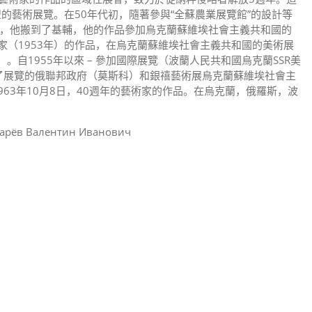
的藝術展覽。在50年代初，隨著參與“全蘇農業展覽館”的設計等
950年，他搬到了基輔，他的作品參加烏克蘭蘇維埃社會主義共和國的
術家（1953年）的作品，在烏克蘭蘇維埃社會主義共和國的美術展
）。自1955年以來 – 參加國際展覽（波蘭人民共和國烏克蘭SSR美
參加了展覽的俄聯邦政府（莫斯科）和銀禧藝術展烏克蘭蘇維埃社會主
63年10月8日，40週年的藝術家的作品。在烏克蘭，俄羅斯，波