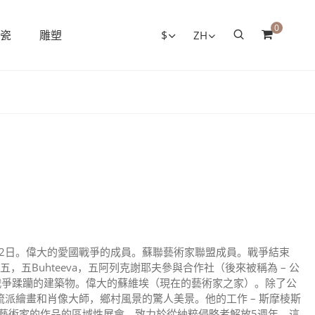
0
瓷
雕塑
$
ZH
月12日。偉大的愛國戰爭的成員。蘇聯藝術家聯盟成員。戰爭結束
，五Buhteeva，五阿列克謝耶夫參與合作社（後來被稱為 – 公
戰爭蹂躪的建築物。偉大的蘇維埃（現在的藝術家之家）。除了公
流派繪畫和肖像大師，鄉村風景的驚人美景。他的工作 – 斯摩棱斯
克藝術家的作品的區域性展會，致力於從納粹侵略者解放5週年。這