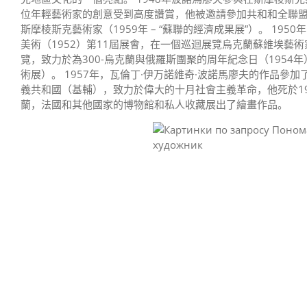
位年輕藝術家的創意受到高度讚賞，他被邀請參加共和和全聯盟
斯摩棱斯克藝術家（1959年 – “蘇聯的經濟成果展”）。 1
美術（1952）第11屆展會，在一個巡迴展覽烏克蘭蘇維埃藝
覽，致力於為300-烏克蘭與俄羅斯團聚的周年紀念日（1954年
術展）。 1957年，瓦倫丁·伊万諾維奇·波諾馬廖夫的作品
義共和國（基輔），致力於偉大的十月社會主義革命，他死於19
蘭，法國和其他國家的博物館和私人收藏展出了繪畫作品。