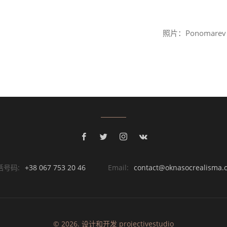
照片：Ponomarev V
话号码:
+38 067 753 20 46
Email:
contact@oknasocrealisma.
© 2026. 设计和开发
projective
studio