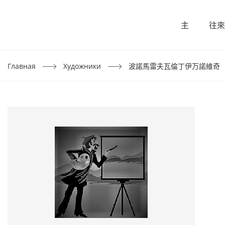
主
往來
Главная
Художники
波諾馬雷夫瓦倫丁伊万諾維奇