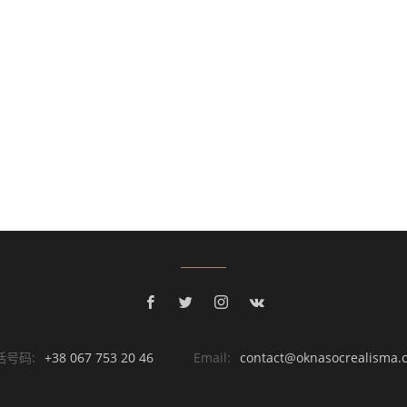
话号码:
+38 067 753 20 46
Email:
contact@oknasocrealisma.