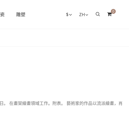
0
瓷
雕塑
$
ZH
25日。 在畫架繪畫領域工作。附表。 藝術家的作品以流派繪畫，肖