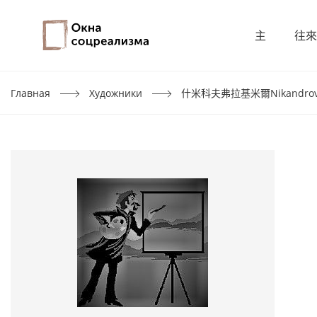
主
往來
Главная
Художники
什米科夫弗拉基米爾Nikandrov