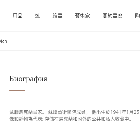
用品
籃
繪畫
藝術家
關於畫廊
陶
ich
Биография
蘇聯烏克蘭畫家。 蘇聯藝術學院成員。 他出生於1941年1月
像和靜物為代表; 存儲在烏克蘭和國外的公共和私人收藏中。